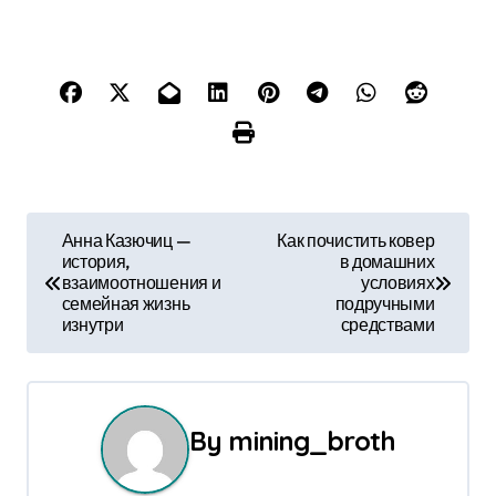
Н
Анна Казючиц —
Как почистить ковер
история,
в домашних
а
взаимоотношения и
условиях
семейная жизнь
подручными
в
изнутри
средствами
и
г
By
mining_broth
а