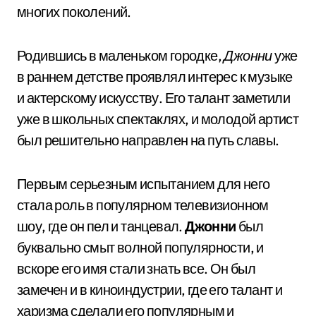
многих поколений.
Родившись в маленьком городке,
Джонни
уже
в раннем детстве проявлял интерес к музыке
и актерскому искусству. Его талант заметили
уже в школьных спектаклях, и молодой артист
был решительно направлен на путь славы.
Первым серьезным испытанием для него
стала роль в популярном телевизионном
шоу, где он пел и танцевал.
Джонни
был
буквально смыт волной популярности, и
вскоре его имя стали знать все. Он был
замечен и в киноиндустрии, где его талант и
харизма сделали его популярным и