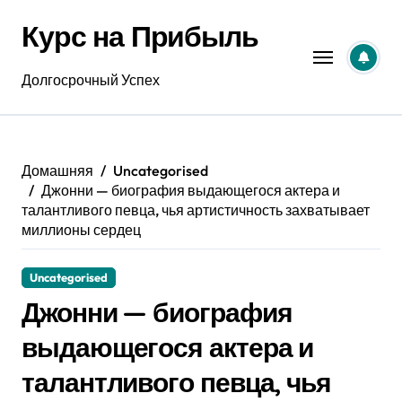
Перейти
Курс на Прибыль
к
содержанию
Долгосрочный Успех
Домашняя
Uncategorised
Джонни — биография выдающегося актера и
талантливого певца, чья артистичность захватывает
миллионы сердец
Uncategorised
Джонни — биография
выдающегося актера и
талантливого певца, чья