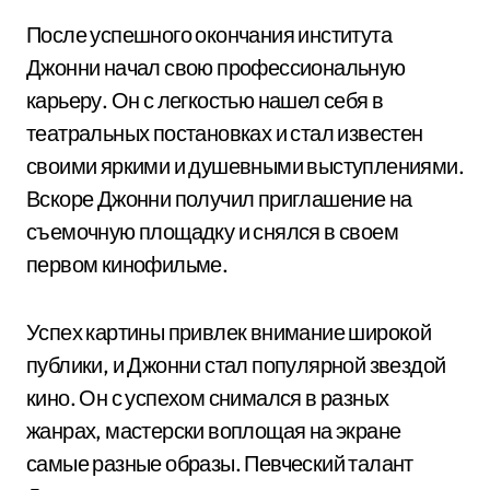
После успешного окончания института
Джонни начал свою профессиональную
карьеру. Он с легкостью нашел себя в
театральных постановках и стал известен
своими яркими и душевными выступлениями.
Вскоре Джонни получил приглашение на
съемочную площадку и снялся в своем
первом кинофильме.
Успех картины привлек внимание широкой
публики, и Джонни стал популярной звездой
кино. Он с успехом снимался в разных
жанрах, мастерски воплощая на экране
самые разные образы. Певческий талант