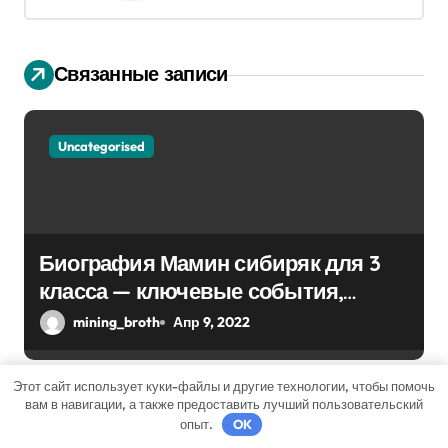
ц
и
Связанные записи
я
п
Uncategorised
о
з
а
Биография Мамин сибиряк для 3
п
класса — ключевые события,
достижения, история жизни
mining_broth
Апр 9, 2022
и
с
Этот сайт использует куки-файлы и другие технологии, чтобы помочь
вам в навигации, а также предоставить лучший пользовательский
я
опыт.
OK