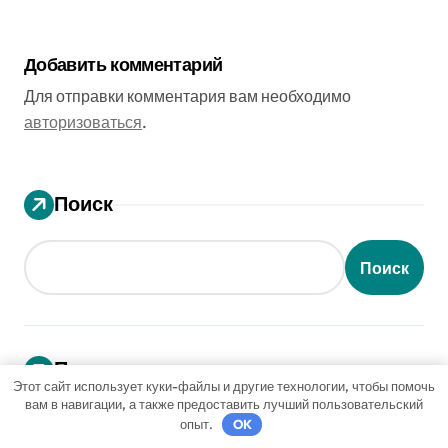
неизвестные факты
Добавить комментарий
Для отправки комментария вам необходимо
авторизоваться
.
Поиск
Поиск
Последние записи
Этот сайт использует куки-файлы и другие технологии, чтобы помочь
вам в навигации, а также предоставить лучший пользовательский
Обмен Tether TRC20 онлайн: Быстро, Удобно и
опыт.
OK
Выгодно