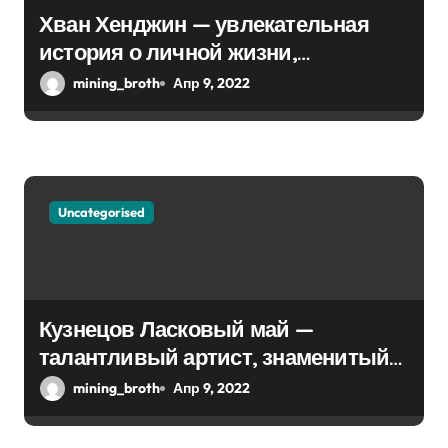
Хван Хенджин — увлекательная
история о личной жизни,
биографии и впечатляющей
mining_broth
Апр 9, 2022
карьере
Uncategorised
Кузнецов Ласковый май —
талантливый артист, знаменитый
хитами прошлого — биография и
mining_broth
Апр 9, 2022
события из личной жизни Сергея
Кузнецова, музыкальная карьера и