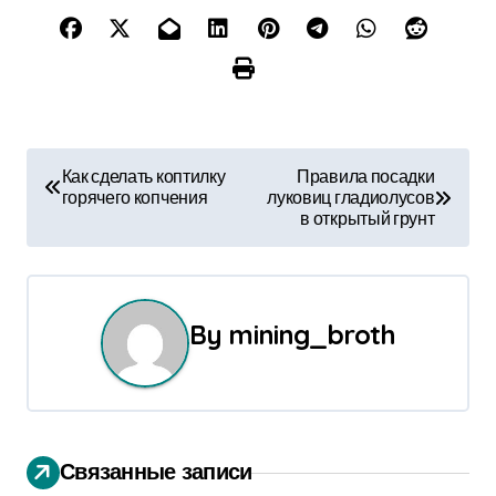
Н
Как сделать коптилку
Правила посадки
горячего копчения
луковиц гладиолусов
а
в открытый грунт
в
и
By
mining_broth
г
а
ц
Связанные записи
и