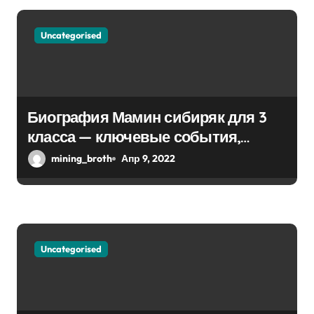
я
Uncategorised
п
о
з
Биография Мамин сибиряк для 3
а
класса — ключевые события,
достижения, история жизни
mining_broth
Апр 9, 2022
п
и
с
я
Uncategorised
м