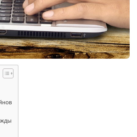
йнов
ужды