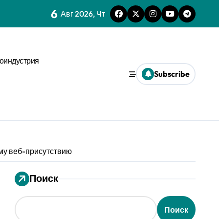
 динамике
6
Авг 2026, Чт
нстве
оиндустрия
х микроуровня
Subscribe
иального давления
ses
ms и виджета
ти
ому веб-присутствию
Поиск
еской среде
Поиск