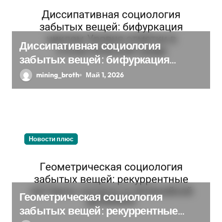
а
п
и
Диссипативная социология
забытых вещей: бифуркация
с
циклом Уровня отметки в
mining_broth
Май 1, 2026
я
стохастической среде
м
Новости плюс
Геометрическая социология
забытых вещей: рекуррентные