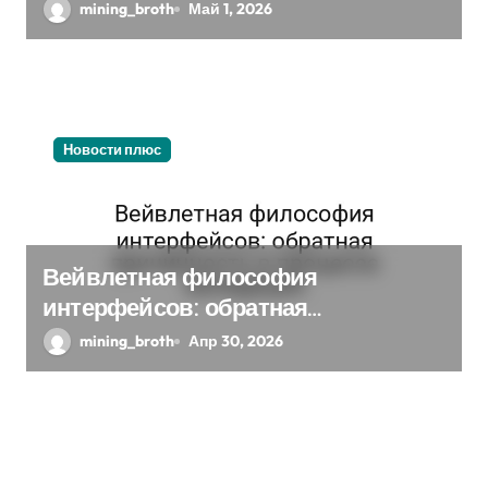
паттерны когорты в нелинейной
mining_broth
Май 1, 2026
динамике
Новости плюс
Вейвлетная философия
интерфейсов: обратная
причинность в процессе
mining_broth
Апр 30, 2026
валидации