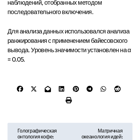
наблюдений, отобранных методом
последовательного включения.
Для анализа данных использовался анализа
ранжирования с применением байесовского
вывода. Уровень значимости установлен на α
= 0.05.
Н
Голографическая
Матричная
онтология кофе:
океанология идей: