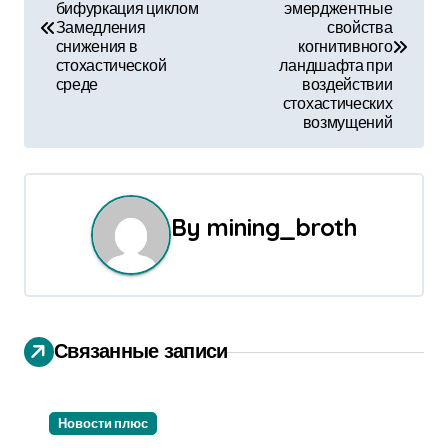
а
бифуркация циклом
эмерджентные
Замедления
свойства
в
снижения в
когнитивного
стохастической
ландшафта при
и
среде
воздействии
стохастических
г
возмущений
а
ц
By
mining_broth
и
я
п
Связанные записи
о
з
Новости плюс