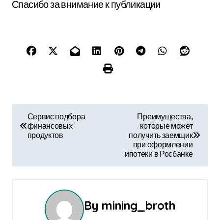
Спасибо за внимание к публикации
Н
Сервис подбора
Преимущества,
финансовых
которые может
а
продуктов
получить заемщик
при оформлении
в
ипотеки в Росбанке
и
г
By
mining_broth
а