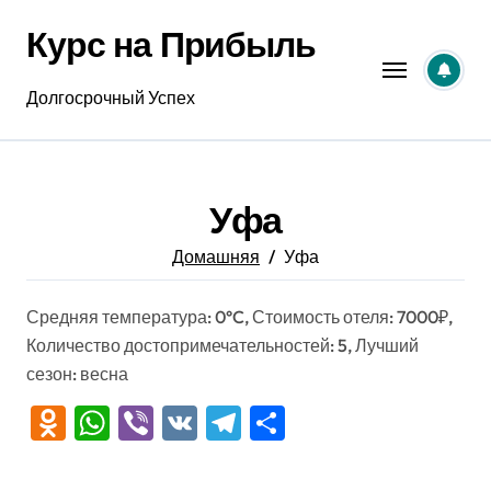
Перейти
Курс на Прибыль
к
содержанию
Долгосрочный Успех
Уфа
Домашняя
Уфа
Средняя температура: 0°C, Стоимость отеля: 7000₽,
Количество достопримечательностей: 5, Лучший
сезон: весна
Odnoklassniki
WhatsApp
Viber
VK
Telegram
Отправить