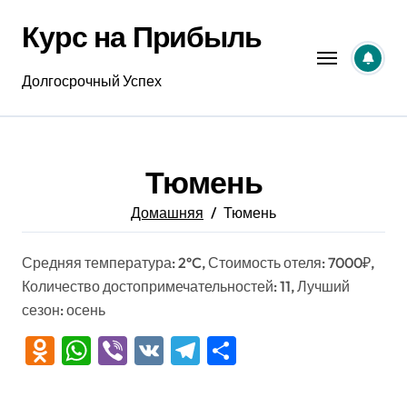
Перейти
Курс на Прибыль
к
содержанию
Долгосрочный Успех
Тюмень
Домашняя
Тюмень
Средняя температура: 2°C, Стоимость отеля: 7000₽,
Количество достопримечательностей: 11, Лучший
сезон: осень
Odnoklassniki
WhatsApp
Viber
VK
Telegram
Отправить