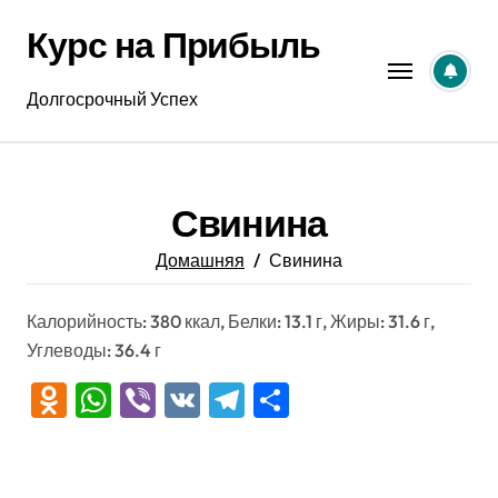
Перейти
Курс на Прибыль
к
содержанию
Долгосрочный Успех
Свинина
Домашняя
Свинина
Калорийность: 380 ккал, Белки: 13.1 г, Жиры: 31.6 г,
Углеводы: 36.4 г
Odnoklassniki
WhatsApp
Viber
VK
Telegram
Отправить