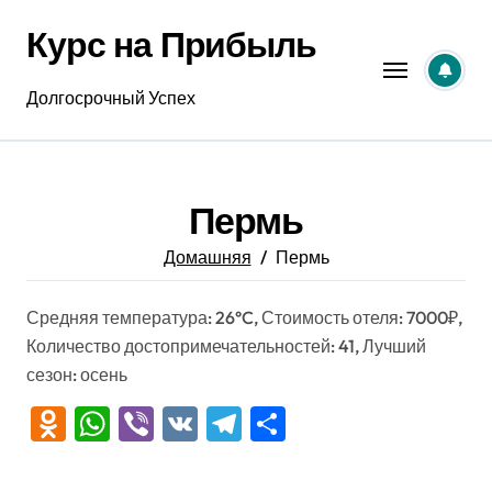
Перейти
Курс на Прибыль
к
содержанию
Долгосрочный Успех
Пермь
Домашняя
Пермь
Средняя температура: 26°C, Стоимость отеля: 7000₽,
Количество достопримечательностей: 41, Лучший
сезон: осень
Odnoklassniki
WhatsApp
Viber
VK
Telegram
Отправить