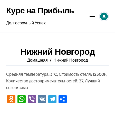
Перейти
Курс на Прибыль
к
содержанию
Долгосрочный Успех
Нижний Новгород
Домашняя
Нижний Новгород
Средняя температура: 3°C, Стоимость отеля: 12500₽,
Количество достопримечательностей: 37, Лучший
сезон: зима
Odnoklassniki
WhatsApp
Viber
VK
Telegram
Отправить