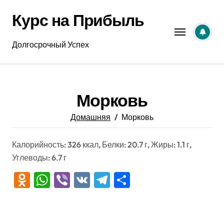
Перейти
Курс на Прибыль
к
содержанию
Долгосрочный Успех
Морковь
Домашняя
Морковь
Калорийность: 326 ккал, Белки: 20.7 г, Жиры: 1.1 г,
Углеводы: 6.7 г
Odnoklassniki
WhatsApp
Viber
VK
Telegram
Отправить