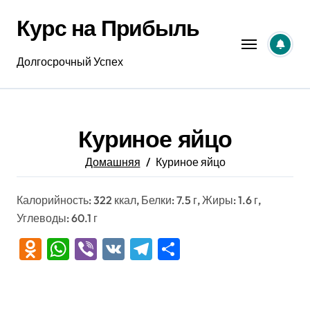
Перейти
Курс на Прибыль
к
содержанию
Долгосрочный Успех
Куриное яйцо
Домашняя
Куриное яйцо
Калорийность: 322 ккал, Белки: 7.5 г, Жиры: 1.6 г,
Углеводы: 60.1 г
Odnoklassniki
WhatsApp
Viber
VK
Telegram
Отправить