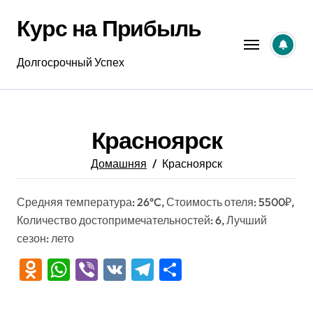
Перейти
Курс на Прибыль
к
содержанию
Долгосрочный Успех
Красноярск
Домашняя
Красноярск
Средняя температура: 26°C, Стоимость отеля: 5500₽,
Количество достопримечательностей: 6, Лучший
сезон: лето
Odnoklassniki
WhatsApp
Viber
VK
Telegram
Отправить