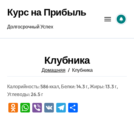
Перейти
Курс на Прибыль
к
содержанию
Долгосрочный Успех
Клубника
Домашняя
Клубника
Калорийность: 586 ккал, Белки: 14.3 г, Жиры: 13.3 г,
Углеводы: 26.5 г
Odnoklassniki
WhatsApp
Viber
VK
Telegram
Отправить