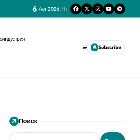
6
 динамике
Авг 2026, Чт
нстве
оиндустрия
х микроуровня
Subscribe
иального давления
ses
ms и виджета
ти
Поиск
еской среде