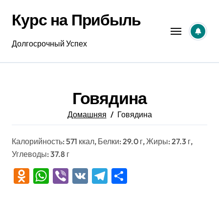
Перейти
Курс на Прибыль
к
содержанию
Долгосрочный Успех
Говядина
Домашняя
Говядина
Калорийность: 571 ккал, Белки: 29.0 г, Жиры: 27.3 г,
Углеводы: 37.8 г
Odnoklassniki
WhatsApp
Viber
VK
Telegram
Отправить