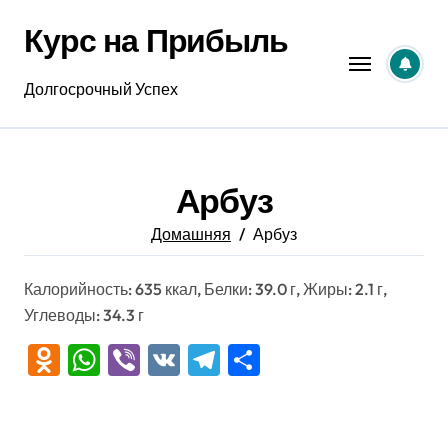
Перейти
Курс на Прибыль
к
содержанию
Долгосрочный Успех
Арбуз
Домашняя
Арбуз
Калорийность: 635 ккал, Белки: 39.0 г, Жиры: 2.1 г,
Углеводы: 34.3 г
Odnoklassniki
WhatsApp
Viber
VK
Telegram
Отправить